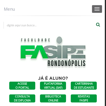
Menu
Toggle
navigat
×
Consultas a diplomas
DIPLOMAS
CONSULTA AO
ANTERIORES A
DIPLOMA
JULHO DE 2023
DIGITAL
JÁ É ALUNO?
ACESSE
PLATAFORMA
CARTEIRINHA
O PORTAL
VIRTUAL (SAF)
DE ESTUDANTE
CONSULTA
BIBLIOTECA
REVISTAS
DE DIPLOMA
ONLINE
FASIPE