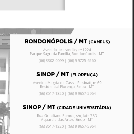
RONDONÓPOLIS / MT
(CAMPUS)
Avenida Jacarandás, nº 1224
Parque Sagrada Família, Rondonópolis - MT
(66) 3302-0099 | (66) 9 9725-6560
SINOP / MT
(FLORENÇA)
Avenida Magda de Cássia Pissinati, nº 69
Residencial Florença, Sinop - MT
(66) 3517-1320 | (66) 9 9657-5964
SINOP / MT
(CIDADE UNIVERSITÁRIA)
Rua Graciliano Ramos, s/n, lote 78D
Aquarela das Artes, Sinop - MT
(66) 3517-1320 | (66) 9 9657-5964