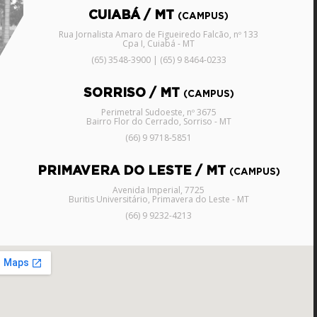
CUIABÁ / MT
(CAMPUS)
Rua Jornalista Amaro de Figueiredo Falcão, nº 133
Cpa I, Cuiabá - MT
(65) 3548-3900 | (65) 9 8464-0233
SORRISO / MT
(CAMPUS)
Perimetral Sudoeste, nº 3675
Bairro Flor do Cerrado, Sorriso - MT
(66) 9 9718-5851
PRIMAVERA DO LESTE / MT
(CAMPUS)
Avenida Imperial, 7725
Buritis Universitário, Primavera do Leste - MT
(66) 9 9232-4213