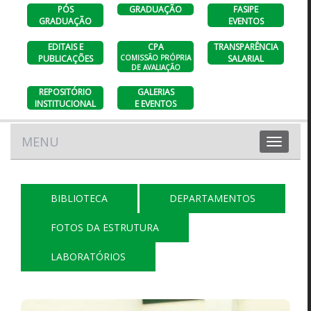
PÓS
GRADUAÇÃO
FASIPE
GRADUAÇÃO
EVENTOS
EDITAIS E
CPA
TRANSPARÊNCIA
PUBLICAÇÕES
COMISSÃO PRÓPRIA
SALARIAL
DE AVALIAÇÃO
REPOSITÓRIO
GALERIAS
INSTITUCIONAL
E EVENTOS
MENU
Toggle
navigation
BIBLIOTECA
DEPARTAMENTOS
FOTOS DA ESTRUTURA
LABORATÓRIOS