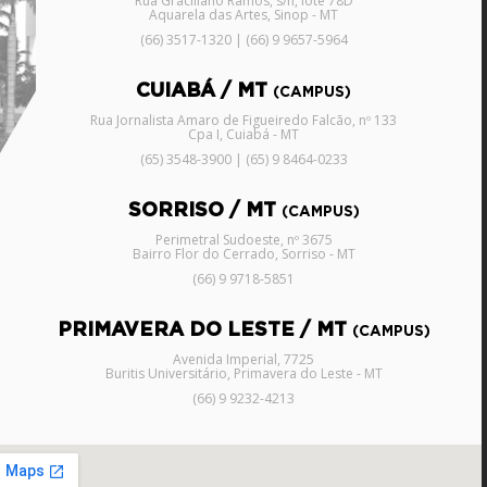
Rua Graciliano Ramos, s/n, lote 78D
Aquarela das Artes, Sinop - MT
(66) 3517-1320 | (66) 9 9657-5964
CUIABÁ / MT
(CAMPUS)
Rua Jornalista Amaro de Figueiredo Falcão, nº 133
Cpa I, Cuiabá - MT
(65) 3548-3900 | (65) 9 8464-0233
SORRISO / MT
(CAMPUS)
Perimetral Sudoeste, nº 3675
Bairro Flor do Cerrado, Sorriso - MT
(66) 9 9718-5851
PRIMAVERA DO LESTE / MT
(CAMPUS)
Avenida Imperial, 7725
Buritis Universitário, Primavera do Leste - MT
(66) 9 9232-4213