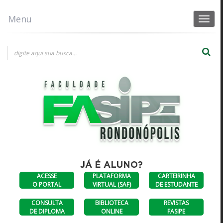
Menu
Toggle
navigat
×
Consultas a diplomas
DIPLOMAS
CONSULTA AO
ANTERIORES A
DIPLOMA
JULHO DE 2023
DIGITAL
JÁ É ALUNO?
ACESSE
PLATAFORMA
CARTEIRINHA
O PORTAL
VIRTUAL (SAF)
DE ESTUDANTE
CONSULTA
BIBLIOTECA
REVISTAS
DE DIPLOMA
ONLINE
FASIPE