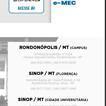
RONDONÓPOLIS / MT
(CAMPUS)
Avenida Jacarandás, nº 1224
Parque Sagrada Família, Rondonópolis - MT
(66) 3302-0099 | (66) 9 9725-6560
SINOP / MT
(FLORENÇA)
Avenida Magda de Cássia Pissinati, nº 69
Residencial Florença, Sinop - MT
(66) 3517-1320 | (66) 9 9657-5964
SINOP / MT
(CIDADE UNIVERSITÁRIA)